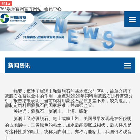
51La
365娱乐官网官方网站|-会员中心
新闻资讯
摘要：概述了膨润土和蒙脱石的基本概念与区别，简单介绍了
蒙脱石在畜牧业中的作用，重点对
2020
年饲料用蒙脱石进行普查分
析，报告结果表明：当前饲料用蒙脱石品质参差不齐，较为混乱，
需制定饲料用蒙脱石的国家标准，并加强监管。
关键词：蒙脱石、膨润土、止泻、吸附
膨润土又称斑脱石、皂土或膨土岩。美国最早发现是在怀俄明
的古地层中，呈黄绿色的粘土，加水后能膨胀成糊状，后人将凡是
有这种性质的粘土，统称为膨润土。亦称万能粘土，我国俗名观音
土。