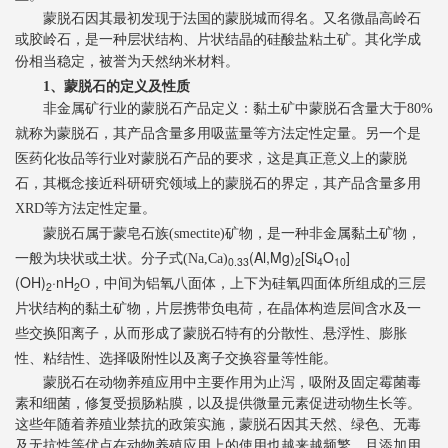
蒙脱石因其最初发现于法国的蒙脱城而得名。又名微晶高岭石
或胶岭石，是一种层状结构、片状结晶的硅酸盐粘土矿。其化学成
份相当稳定，被誉为天然纳米材料。
1
、蒙脱石的定义及性质
非金属矿行业的蒙脱石产品定义
：
黏土矿中蒙脱石含量大于
80%
就称为蒙脱石，其产品含量多用吸蓝量等方法定性定量。另一个是
医药化妆品等行业对蒙脱石产品的要求，这是真正意义上的蒙脱
石，其概念接近科研研究领域上的蒙脱石的界定，其产品含量多用
XRD
等方法定性定量。
蒙脱石属于蒙皂石族
(smectite)
矿物，是一种非金属黏土矿物，
(Al,Mg)
[Si
O
]
一般为块状或土状。分子式
(Na,Ca)
0.33
2
4
10
(OH)
·nH
O
，中间为铝氧八面体，上下为硅氧四面体所组成的三层
2
2
片状结构的黏土矿物，片层携带负电荷，在晶体构造层间含水及一
些交换阳离子，从而形成了蒙脱石特有的分散性、悬浮性、膨胀
性、粘结性、选择吸附性以及离子交换容量等性能。
蒙脱石在动物养殖
应用
中主要作用为止泻，吸附
及固定
霉菌毒
素
和细菌
，
修复受损肠粘膜，以及
提供微量元素促进动物生长等。
这些年随着养殖业禁抗的政策实施，蒙脱石
因其天然、绿色、无毒
及无抗性等优点
在动物养殖
应用上
的
使用
也越来越频繁，且
添加
用