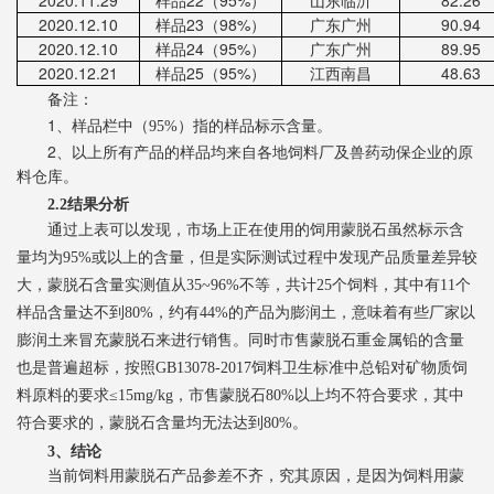
2020.
11
.2
9
样品
22
（
95%
）
山东
临沂
82.26
2020.1
2
.10
样品
23
（
98%
）
广东
广州
90.94
2020.1
2
.10
样品
24
（
95%
）
广东
广州
89.95
2020.1
2
.21
样品
25
（
95%
）
江西
南昌
48.63
备注：
1、
。
样品栏中（
95%
）指的样品标示含量
2、
以上
所有产品的样品均来自各地饲料厂及兽药动保企业的原
料仓库。
2.2
结果分析
通过上表可以发现，市场上正在使用的饲用蒙脱石虽然标示含
过程中发现
量均为
95%
或以上的含量，但是实际测试
产品质量差异较
大，蒙脱石含量实测值从
35~96%
不等，共计
25
个饲料，其中有
11
个
达
样品含量
不到
80%
，
约有
44%
的产品为膨润土，意味着有些厂家以
膨润土来冒充蒙脱石来进行销售。同时市售蒙脱石重金属铅的含量
也是普遍超标，按照
GB13078-2017
饲料卫生标准中总铅对矿物质饲
料原料的要求≤
15mg/kg
，市售蒙脱石
80%
以上均不符合要求，其中
符合要求的，蒙脱石含量均无法达到
80%
。
3
、结论
当前饲料用蒙脱石产品参差不齐，究其原因，是因为饲料用蒙