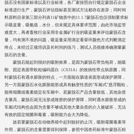
脱石没有国家标准以及行业标准，各厂家按照自行规定蒙脱石企业
标准进行生产，蒙脱石评估指标甚至测试方法都存在差异；同时饲
料原料目录第三部分列表
11
矿物质中的
11.1.7
蒙脱石也仅强制要求标
示吸蓝量，吸氨值，水分，但未规定具体要求范围，由此市场监管
难度大，再者畜牧行业采用非金属矿行业的吸蓝量来评估蒙脱石含
量，均有测不准的问题，吸蓝量采用滴定看晕环颜色方式判断滴定
终点，未经过正规培训及长时间的练习，测试人员很难准确测量蒙
脱石的含量。
蒙脱石能起到很好的吸附效果，是因为蒙脱石带负电荷，能吸
附、固定表面带欧粒编码蛋白（
CS31A
）的致病性带点病原菌，同
时蒙脱石有遇水膨胀的特点，一方面能在肠道表面形成保护屏障，
另一方面蒙脱石水化膨胀能形成具有触变性质的“车厢式”悬浮颗粒，
能将细菌或毒素锁定在车厢中。若蒙脱石产品含量较低，其他杂质
含量高，蒙脱石就无法形成致密的保护屏障，同时遇水膨胀形成的
车厢式结构也会因为含量不够或其他大量杂质的介入被破坏，无法
有效的固定细菌和毒素，吸附能力会大为降低。
故若要蒙脱石在动物养殖中起到较好的止泻，吸附霉菌毒素等
作用，蒙脱石的含量需要得到保障，参照中国兽药标准中蒙脱石粉