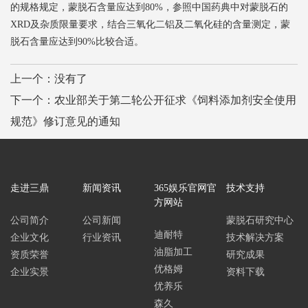
的规格规定，蒙脱石含量应达到
80%
，参照中国药典中对蒙脱石的
XRD
及杂质限量要求，结合三氧化二铝及二氧化硅的含量测定，蒙
脱石含量应达到
90%
比较合适。
上一个：
没有了
下一个：
农业部关于第二轮公开征求《饲料添加剂安全使用
规范》修订意见的通知
走进三鼎
新闻资讯
365娱乐官网官
技术支持
方网站
公司简介
公司新闻
蒙脱石研究中心
迪耐特
企业文化
行业资讯
技术解决方案
油脂加工
资质荣誉
研究成果
优格姆
企业实景
资料下载
优养乐
森久