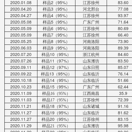
20
20
.01.
0
8
样品
2
（
95%
）
江苏徐州
83.60
20
20
.0
4
.20
样品
3
（
95%
）
河北邢台
77.08
20
20
.0
4
.27
样品
4
（
95%
）
江苏徐州
93.97
20
20
.0
5
.08
样品
5
（
95%
）
广东广州
71.64
20
20.
0
5
.09
样品
6
（
95%
）
江苏徐州
80.69
20
20
.0
5
.09
样品
7
（
95%
）
江苏徐州
66.40
20
20
.0
5
.25
样品
8
（
95%
）
河南洛阳
73.90
20
20
.
06
.03
样品
9
（
95%
）
河南洛阳
89.39
20
20
.0
7
.20
样品
10
（
95%
）
浙江杭州
84.6
0
20
20
.
07
.26
样品
11
（
97%
）
山东潍坊
83.5
0
20
20
.
09
.11
样品
12
（
97%
）
山东日照
85.07
20
20
.
09
.22
样品
13
（
95%)
）
山东临沂
76.14
20
20
.1
0
.18
样品
14
（
95%
）
山东临沂
51.66
20
20
.
10
.23
样品
15
（
95%
）
广东
广州
62.44
2020.
11
.09
江西
南昌
35.9
样品
16
（
95%
）
2020.
11
.03
江苏徐州
72.39
样品
17
（
95%
）
2020.
11
.21
样品
18
（
97%
）
山东诸城
91.16
2020.
11
.27
样品
19
（
95%
）
山东临沂
81.62
2020.
11
.27
样品
20
（
95%
）
江苏徐州
83.15
2020
.11
.2
9
山东
潍坊
95.98
样品
21
（
95%
）