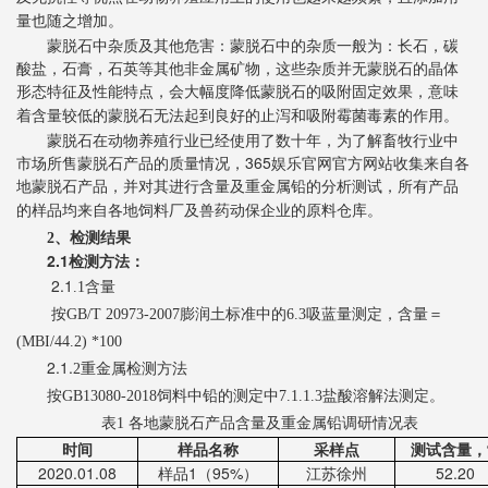
量也随之
增加
。
蒙脱石中杂质及其他危害：蒙脱石中的杂质一般为：长石，碳
酸盐，石膏，石英等其他非金属矿物，这些
杂
质并无蒙脱石的晶体
形态
特征
及性能特点，会大幅度降低蒙脱石的吸附固定效果，意味
着含量较低的蒙脱石无法起到良好的止泻和吸附霉菌毒素的作用。
蒙脱石在
动物养殖
行业已经
使用了数十
年，为了解畜牧行业中
市场所售蒙脱石产品的质量情况，365娱乐官网官方网站收集来自各
地蒙脱石产品，并对其进行含量及重金属铅的分析测试，所有产品
的样品均来自各地饲料厂及兽药动保企业的原料仓库。
2
、检测结果
2.1
检测方法：
2.1
.1
含量
按
GB/T 20973-2007
膨润土标准中的
6.3
吸蓝量测定，含量＝
(MBI/44.2) *100
2.
1.
2
重金属检测方法
按
GB13080-2018
饲料中铅的测定中
7.1.1.3
盐酸溶解法测定。
表
1
各地蒙脱石产品含量及重金属铅调研情况表
时间
样品名称
采样点
测试
含量
，
20
20
.01.
0
8
样品
1
（
95%
）
江苏徐州
52.20